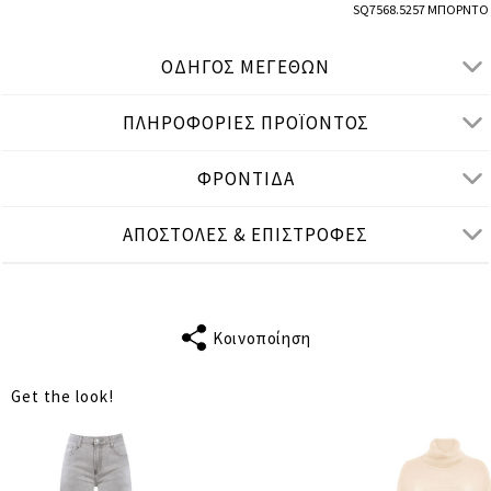
SQ7568.5257 ΜΠΟΡΝΤΟ
ΟΔΗΓΟΣ ΜΕΓΕΘΩΝ
ΠΛΗΡΟΦΟΡΙΕΣ ΠΡΟΪΟΝΤΟΣ
● ΧΑΛΑΡΗ ΕΦΑΡΜΟΓΗ
● Το μοντέλο είναι 1,77 μ/ ύψος και φοράει One Size
ΦΡΟΝΤΙΔΑ
Μετρήσεις προϊόντος
ΑΠΟΣΤΟΛΕΣ & ΕΠΙΣΤΡΟΦΕΣ
cm
in
One Size
ΤΑΙΡΙΑΖΕΙ ΣΕ
S-XL
ΜΗΚΟΣ
Κοινοποίηση
65
ΜΑΝΙΚΙΟΥ
Get the look!
ΣΤΗΘΟΣ
118
ΜΕΣΗ
118