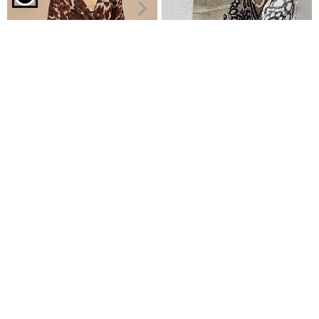
Ζακέτα με γεωμετρικά σχέδια σε μπορντό
Κιμονό λεοπάρ απο βισκόζη
Ζακέτα πλεκτή κροσέ
€12,99
€16,99
€16,99
€19,99
Είδες πρόσφατα