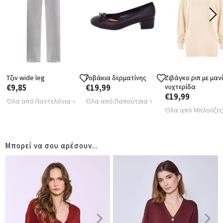
ΠΕΡΙΦΕΡΕΙΑ
118
ΜΗΚΟΣ
55
Τζιν wide leg
Γοβάκια δερματίνης
Ζιβάγκο ριπ με μανί
€9,85
€19,99
νυχτερίδα
€19,99
Όλα από Παντελόνια
Όλα από Παπούτσια
Όλα από Μπλούζες
Μπορεί να σου αρέσουν...