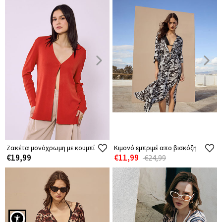
Ζακέτα μονόχρωμη με κουμπί
Κιμονό εμπριμέ απο βισκόζη
€19,99
€11,99
€24,99