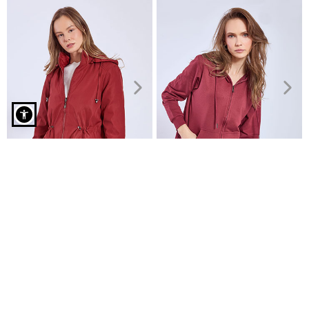
Ζακέτα με κρόσσια σε μπορντό
Μπουφάν διπλή όψης
Ζακέτα αθλητική με
€39,95
κουκούλα
€14,99