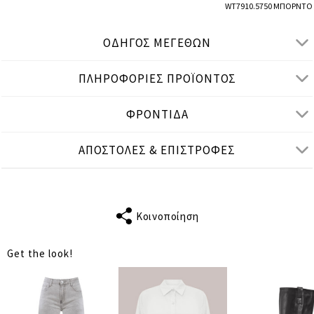
WT7910.5750 ΜΠΟΡΝΤΟ
ΟΔΗΓΟΣ ΜΕΓΕΘΩΝ
ΠΛΗΡΟΦΟΡΙΕΣ ΠΡΟΪΟΝΤΟΣ
● ΚΑΝΟΝΙΚΗ ΕΦΑΡΜΟΓΗ
● Το μοντέλο είναι 1,77 μ/ ύψος και φοράει One Size
ΦΡΟΝΤΙΔΑ
Μετρήσεις προϊόντος
ΑΠΟΣΤΟΛΕΣ & ΕΠΙΣΤΡΟΦΕΣ
cm
in
One Size
ΤΑΙΡΙΑΖΕΙ ΣΕ
S-XL
ΜΗΚΟΣ
Κοινοποίηση
56
ΜΑΝΙΚΙΟΥ
Get the look!
ΣΤΗΘΟΣ
110
ΜΕΣΗ
110