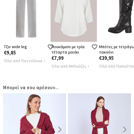
ΠΕΡΙΦΕΡΕΙΑ
110
ΜΗΚΟΣ
100
ΑΠΟΣΤΑΣΗ
45
ΩΜΩΝ
Τζιν wide leg
Πουκάμισο με τρία
Μπότες με τετράγ
€9,85
τέταρτα μανίκι
τακούνι
€7,99
€39,95
Όλα από Παντελόνια
Όλα από Μπλούζες
Όλα από Παπούτσ
Μπορεί να σου αρέσουν...