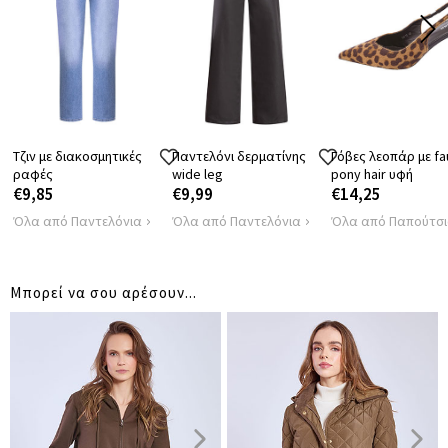
ΠΕΡΙΦΕΡΕΙΑ
112
114
ΜΗΚΟΣ
65
65
ΑΠΟΣΤΑΣΗ
45
47
ΩΜΩΝ
Τζιν με διακοσμητικές
Παντελόνι δερματίνης
Γόβες λεοπάρ με fa
ραφές
wide leg
pony hair υφή
€9,85
€9,99
€14,25
Όλα από Παντελόνια
Όλα από Παντελόνια
Όλα από Παπούτσ
Μπορεί να σου αρέσουν...