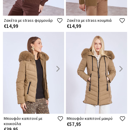
Ζακέτα με strass φερμουάρ
Ζακέτα με strass κουμπιά
€14,99
€14,99
Μπουφάν καπιτονέ με
Μπουφάν καπιτονέ μακρύ
κουκούλα
€57,95
€39,95