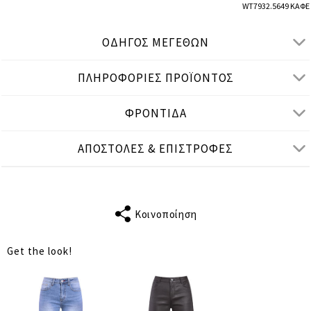
WT7932.5649 ΚΑΦΕ
ΟΔΗΓΟΣ ΜΕΓΕΘΩΝ
ΠΛΗΡΟΦΟΡΙΕΣ ΠΡΟΪΟΝΤΟΣ
● ΚΑΝΟΝΙΚΗ ΕΦΑΡΜΟΓΗ
● Το μοντέλο είναι 1,77 μ/ ύψος και φοράει M/L
ΦΡΟΝΤΙΔΑ
Μετρήσεις προϊόντος
ΑΠΟΣΤΟΛΕΣ & ΕΠΙΣΤΡΟΦΕΣ
cm
in
M-L
XL-2XL
ΤΑΙΡΙΑΖΕΙ ΣΕ
S-M
L-XL
ΜΗΚΟΣ
Κοινοποίηση
57
57
ΜΑΝΙΚΙΟΥ
Get the look!
ΣΤΗΘΟΣ
108
110
ΜΕΣΗ
108
110