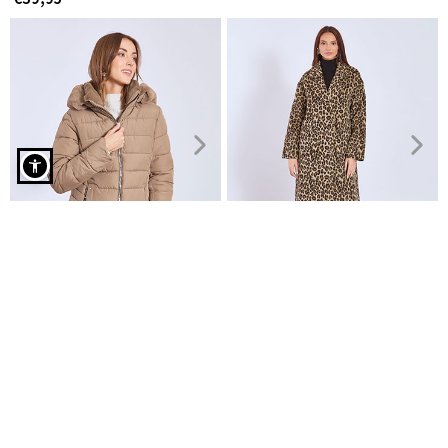
Ζακέτα με πέρλες σε καφέ
Μπουφάν καπιτονέ με
Παλτό λεοπάρ με pony skin
κουκούλα
εφέ
€39,95
€39,95