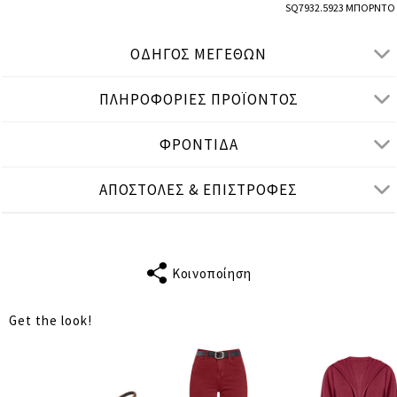
SQ7932.5923 ΜΠΟΡΝΤΟ
ΟΔΗΓΟΣ ΜΕΓΕΘΩΝ
ΠΛΗΡΟΦΟΡΙΕΣ ΠΡΟΪΟΝΤΟΣ
● ΚΑΝΟΝΙΚΗ ΕΦΑΡΜΟΓΗ
● Το μοντέλο είναι 1,75 μ/ ύψος και φοράει One Size
ΦΡΟΝΤΙΔΑ
Μετρήσεις προϊόντος
ΑΠΟΣΤΟΛΕΣ & ΕΠΙΣΤΡΟΦΕΣ
cm
in
One Size
ΤΑΙΡΙΑΖΕΙ ΣΕ
S-L
ΜΗΚΟΣ
Κοινοποίηση
65
ΜΑΝΙΚΙΟΥ
Get the look!
ΣΤΗΘΟΣ
92
ΜΕΣΗ
88