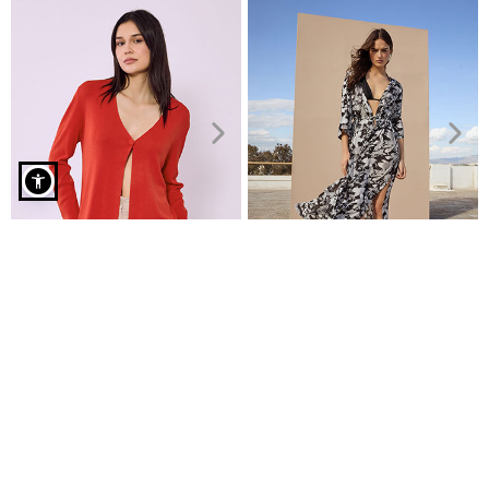
Ζακέτα με πέτρες strass σε μπορντό
Ζακέτα μονόχρωμη με κουμπί
Κιμονό εμπριμέ απο βισκόζη
€19,99
€11,99
€24,99