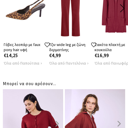
ΠΕΡΙΦΕΡΕΙΑ
86
ΜΗΚΟΣ
50
ΑΠΟΣΤΑΣΗ
140
ΩΜΩΝ
Γόβες λεοπάρ με faux
Τζιν wide leg με ζώνη
Ζακέτα πλεκτή με
pony hair υφή
δερματίνης
κουκούλα
€14,25
€4,99
€16,99
Όλα από Παπούτσια
Όλα από Παντελόνια
Όλα από Πανωφόρ
Μπορεί να σου αρέσουν...