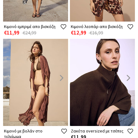
Κιμονό εμπριμέ απο βισκόζη
Κιμονό λεοπάρ απο βισκόζη
€11,99
€12,99
€24,99
€16,99
Κιμονό με βολάν στο
Ζακέτα oversized με τσέπες
τελείωμα
€11,99