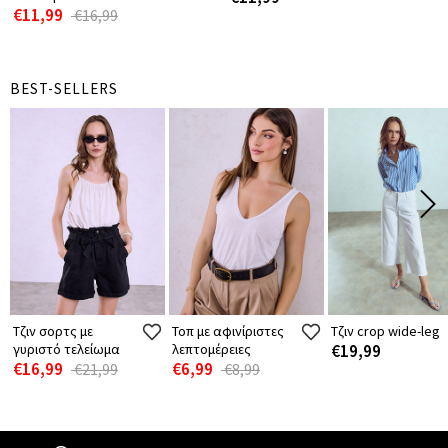
€11,99
€16,99
BEST-SELLERS
Τζιν σορτς με
Τοπ με αφινίριστες
Τζιν crop wide-leg
γυριστό τελείωμα
λεπτομέρειες
€19,99
€16,99
€6,99
€21,99
€8,99