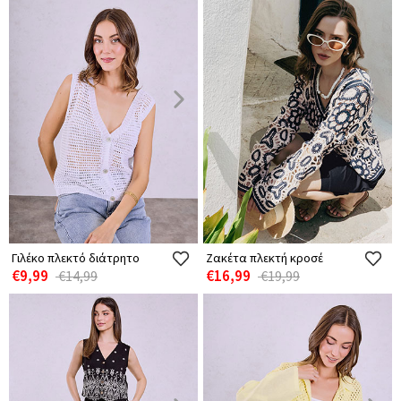
Γιλέκο πλεκτό διάτρητο
Ζακέτα πλεκτή κροσέ
€9,99
€16,99
€14,99
€19,99