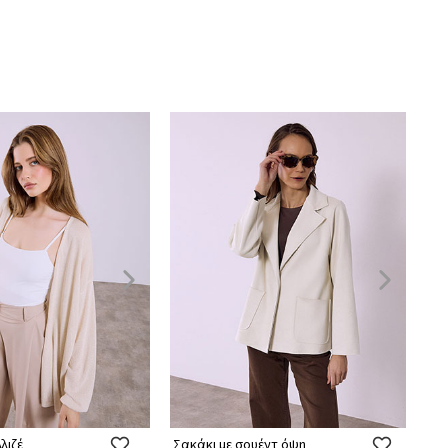
λιζέ
Σακάκι με σουέντ όψη