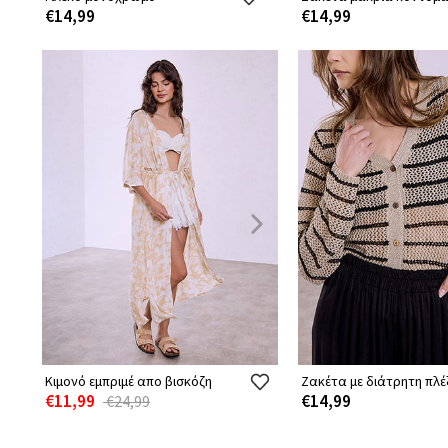
€14,99
€14,99
Κιμονό εμπριμέ απο βισκόζη
Ζακέτα με διάτρητη πλέ
€11,99
€14,99
€24,99