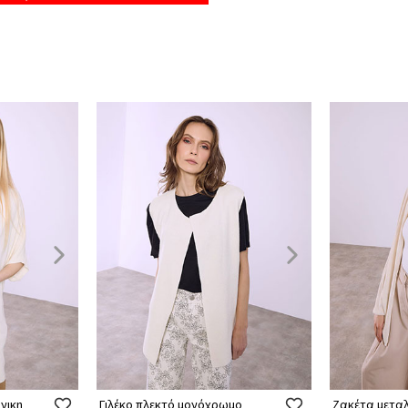
νικη
Γιλέκο πλεκτό μονόχρωμο
Ζακέτα μεταλ