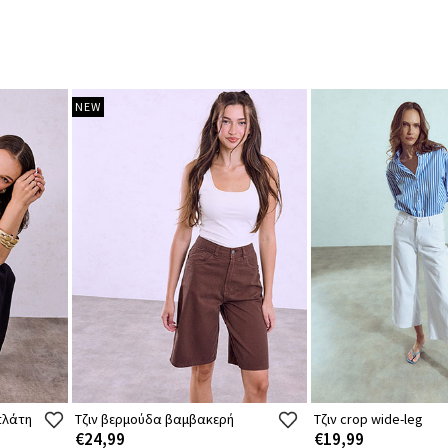
NEW
πλάτη
Τζιν βερμούδα βαμβακερή
Τζιν crop wide-leg
€24,99
€19,99