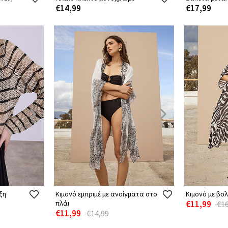
€14,99
€17,99
ξη
Κιμονό εμπριμέ με ανοίγματα στο
Κιμονό με βο
πλάι
€11,99
€16
€11,99
€14,99