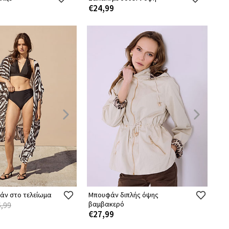
€24,99
λάν στο τελείωμα
Μπουφάν διπλής όψης
βαμβακερό
,99
€27,99