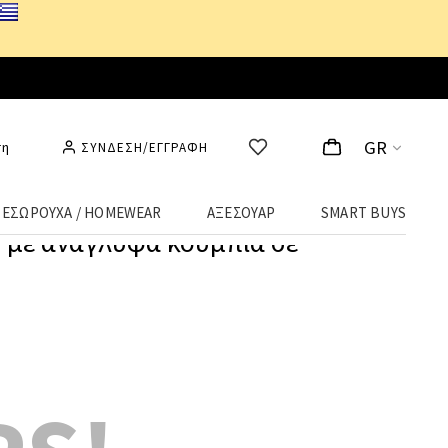
Δωρεάν Μεταφορικά
από
25€
! Συνδέσου κι επωφελήσου
καθημερινά
!
GR
ση
ΣΥΝΔΕΣΗ/ΕΓΓΡΑΦΗ
ΕΣΩΡΟΥΧΑ / HOMEWEAR
ΑΞΕΣΟΥΑΡ
SMART BUYS
 με ανάγλυφα κουμπιά σε