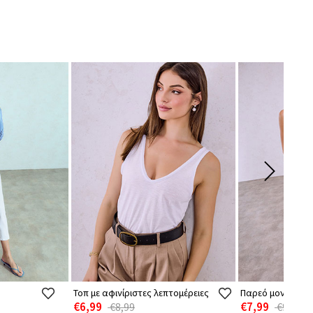
Τοπ με αφινίριστες λεπτομέρειες
Παρεό μονόχρωμ
€6,99
€7,99
€8,99
€9,99