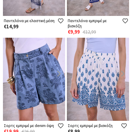
Παντελόνα με ελαστική μέση
Παντελόνα εμπριμέ με
€14,99
βισκόζη
€9,99
€12,99
Σορτς εμπριμέ με denim όψη
Σορτς εμπριμέ με βισκόζη
€19,99
€8,99
€26,99