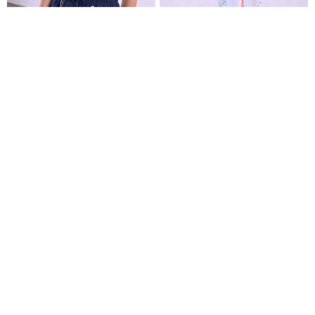
Ζιπ κιλότ εμπριμέ σε μπλε
Παντελόνα εμπριμέ
Παντελόνα ριγέ με λουλούδια
€14,99
€14,99
€34,99
Είδες πρόσφατα