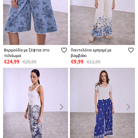
Βερμούδα με ξέφτια στο
Παντελόνα εμπριμέ με
τελείωμα
βαμβάκι
€24,99
€9,99
€29,99
€11,99