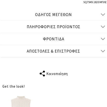
SQ7949.1820 ΜΠΛΕ
ΟΔΗΓΟΣ ΜΕΓΕΘΩΝ
ΠΛΗΡΟΦΟΡΙΕΣ ΠΡΟΪΟΝΤΟΣ
● ΧΑΛΑΡΗ ΕΦΑΡΜΟΓΗ, ΨΗΛΟΜΕΣΟ
● Το μοντέλο είναι 1,75 μ/ ύψος και φοράει S/M
ΦΡΟΝΤΙΔΑ
Μετρήσεις προϊόντος
ΑΠΟΣΤΟΛΕΣ & ΕΠΙΣΤΡΟΦΕΣ
cm
in
S-M
L-XL
2XL-3XL
ΜΕΣΗ
68
72
78
Κοινοποίηση
ΠΕΡΙΦΕΡΕΙΑ
118
122
128
Get the look!
ΜΗΚΟΣ
83
84
85
ΕΣΩΤΕΡΙΚΟ
50
50
50
ΜΗΚΟΣ ΠΑΤΖΑΚΙ