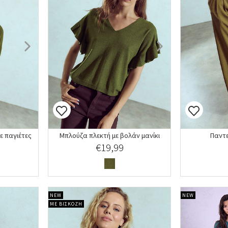
ε παγιέτες
Μπλούζα πλεκτή με βολάν μανίκι
Παντε
€19,99
NEW
NEW
ΜΕ ΒΙΣΚΟΖΗ