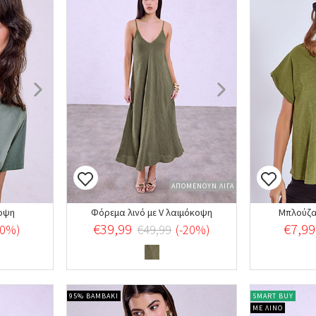
ΑΠΟΜΕΝΟΥΝ ΛΙΓΑ
κοψη
Φόρεμα λινό με V λαιμόκοψη
Μπλούζα 
€39,99
€7,99
20%)
€49,99
(-20%)
95% ΒΑΜΒΑΚΙ
SMART BUY
ΜΕ ΛΙΝΟ