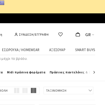
GR
ση
ΣΥΝΔΕΣΗ/ΕΓΓΡΑΦΗ
ΕΣΩΡΟΥΧΑ / HOMEWEAR
ΑΞΕΣΟΥΑΡ
SMART BUYS
ση! Από μπλούζες και φορέματα μέχρι παντελόνια και
ί μέχρι το βράδυ.
τα
Midi πράσινα φορέματα
Πράσινες παντελόνες & ζιπ κιλότ
ΒΟΛΗ
ΤΑΞΙΝΟΜΗΣΗ