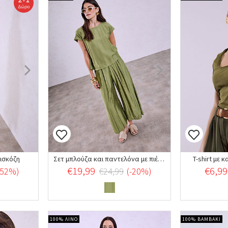
ισκόζη
Σετ μπλούζα και παντελόνα με πιέτες
T-shirt με 
€19,99
€6,99
-52%)
€24,99
(-20%)
100% ΛΙΝΟ
100% ΒΑΜΒΑΚΙ