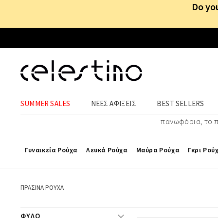
Do you
SUMMER SALES
ΝΕΕΣ ΑΦΙΞΕΙΣ
BEST SELLERS
Ανανέωσε την γκαρνταρόμπα σου με γυναικεία πράσιν
πανωφόρια, το πρ
Γυναικεία Ρούχα
Λευκά Ρούχα
Μαύρα Ρούχα
Γκρι Ρού
ΠΡΑΣΙΝΑ ΡΟΥΧΑ
ΦΥΛΟ