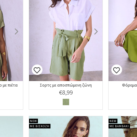
 με πιέτα
Σορτς με αποσπώμενη ζώνη
Φόρεμα 
€8,99
NEW
NEW
ΜΕ ΒΙΣΚΟΖΗ
ΜΕ ΒΑΜΒΑΚΙ