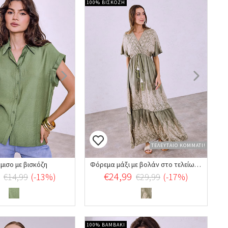
100% ΒΙΣΚΟΖΗ
ΤΕΛΕΥΤΑΙΟ ΚΟΜΜΑΤΙ!
μισο με βισκόζη
Φόρεμα μάξι με βολάν στο τελείωμα
€24,99
€14,99
(-13%)
€29,99
(-17%)
100% ΒΑΜΒΑΚΙ