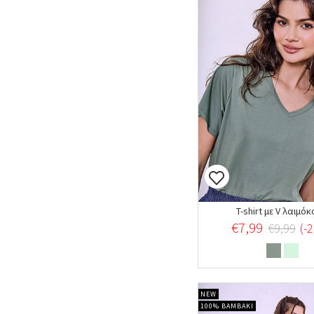
T-shirt με V λαιμό
€7,99
€9,99
(-
NEW
100% ΒΑΜΒΑΚΙ