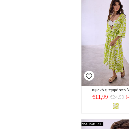
Κιμονό εμπριμέ απο β
€11,99
€24,99
(
95% ΒΑΜΒΑΚΙ