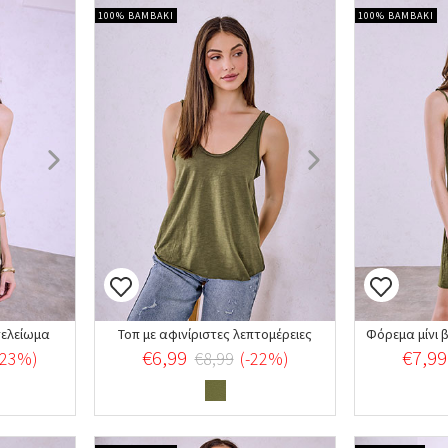
100% ΒΑΜΒΑΚΙ
100% ΒΑΜΒΑΚΙ
τελείωμα
Τοπ με αφινίριστες λεπτομέρειες
Φόρεμα μίνι 
€6,99
€7,99
-23%)
€8,99
(-22%)