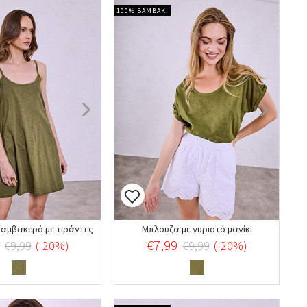
100% ΒΑΜΒΑΚΙ
βαμβακερό με τιράντες
Μπλούζα με γυριστό μανίκι
€7,99
€9,99
(-20%)
€9,99
(-20%)