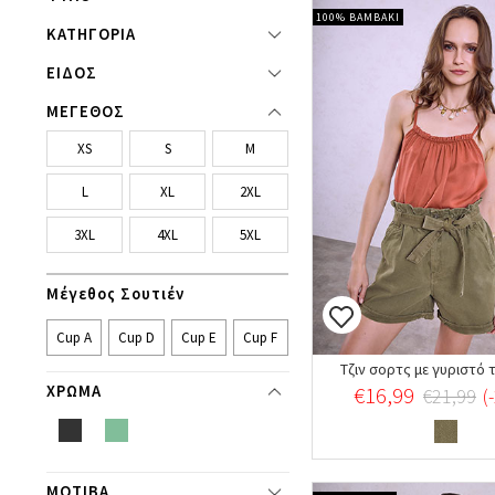
100% ΒΑΜΒΑΚΙ
ΚΑΤΗΓΟΡΙΑ
ΕΙΔΟΣ
ΜΕΓΕΘΟΣ
XS
S
M
L
XL
2XL
3XL
4XL
5XL
Μέγεθος Σουτιέν
Cup A
Cup D
Cup E
Cup F
Τζιν σορτς με γυριστό 
€16,99
ΧΡΩΜΑ
€21,99
(
ΜΟΤΙΒΑ