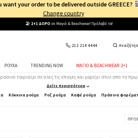
 want your order to be delivered outside GREECE?
Change country
Δωρεάν Μεταφορικά
από
25€
! Συνδέσου κι επωφελήσου
καθημερινά
!
212 214 4444
Αναζήτη
Γυναικεία Πράσινα Ρούχα
ΡΟΥΧΑ
TRENDING NOW
ΜΑΓΙΟ & BEACHWEAR 2+1
α ρούχα που προσθέτουν φρεσκάδα και ζωντάνια σε κάθε εμφάνι
άσινο ταιριάζει σε όλες τις εποχές και χαρίζει στυλ από το πρω
Δείτε περισσότερα
χα
Κόκκινα ρούχα
Ροζ ρούχα
Καφέ ρούχα
Πράσινα φορέμα
ΠΡΟ