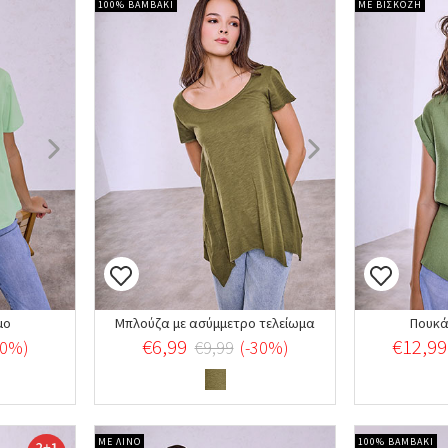
100% ΒΑΜΒΑΚΙ
ΜΕ ΒΙΣΚΟΖΗ
μο
Μπλούζα με ασύμμετρο τελείωμα
Πουκά
€6,99
€12,99
20%)
€9,99
(-30%)
ΜΕ ΛΙΝΟ
100% ΒΑΜΒΑΚΙ