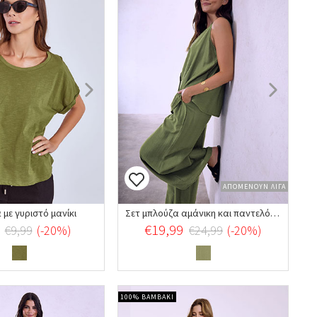
ΑΠΟΜΕΝΟΥΝ ΛΙΓΑ
με γυριστό μανίκι
Σετ μπλούζα αμάνικη και παντελόνα
€19,99
€9,99
(-20%)
€24,99
(-20%)
100% ΒΑΜΒΑΚΙ