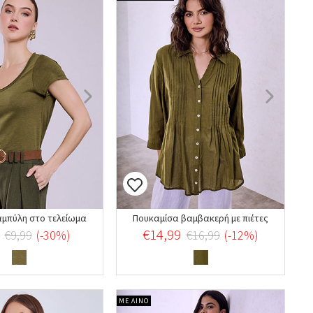
καμπύλη στο τελείωμα
Πουκαμίσα βαμβακερή με πιέτες
€14,99
€9,99
(-30%)
€16,99
(-12%)
ΜΕ ΛΙΝΟ