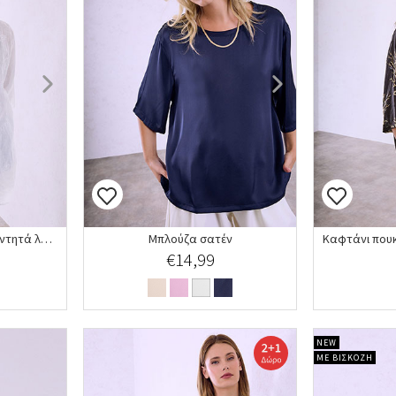
Καφτάνι πουκαμίσα με κεντητά λαχούρια
Μπλούζα σατέν
€14,99
NEW
ΜΕ ΒΙΣΚΟΖΗ