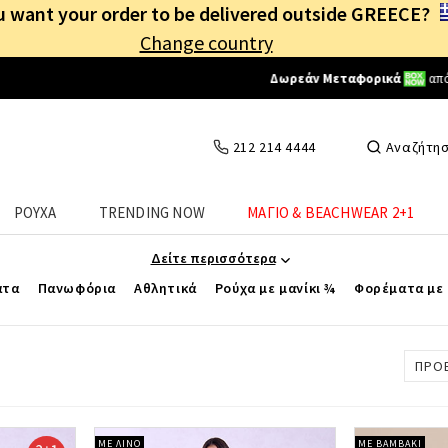
 want your order to be delivered outside GREECE?
Change country
Δωρεάν Μεταφορικά
από
25€
! Συνδέσου κι επωφελήσου
καθημερινά
!
212 214 4444
Αναζήτη
Γυναικεία Ρούχα με Μανίκι ¾
ΡΟΥΧΑ
TRENDING NOW
ΜΑΓΙΟ & BEACHWEAR 2+1
Απόκτησε τα πιο άνετα ρούχα με μανίκι ¾.
Δείτε περισσότερα
ατα
Πανωφόρια
Αθλητικά
Ρούχα με μανίκι ¾
Φορέματα με 
ΠΡΟ
ΜΕ ΛΙΝΟ
ΜΕ ΒΑΜΒΑΚΙ