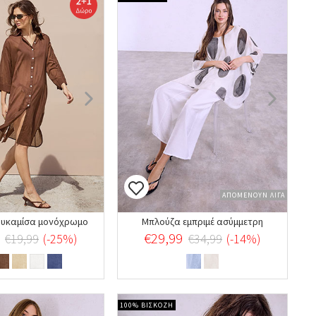
ΑΠΟΜΕΝΟΥΝ ΛΙΓΑ
ουκαμίσα μονόχρωμο
Μπλούζα εμπριμέ ασύμμετρη
€29,99
€19,99
(-25%)
€34,99
(-14%)
100% ΒΙΣΚΟΖΗ