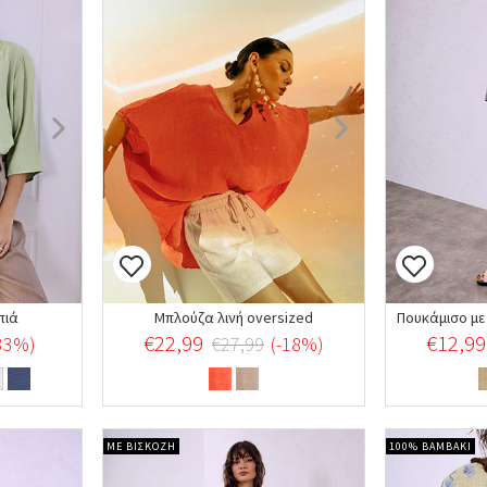
πιά
Μπλούζα λινή oversized
€22,99
€12,99
-33%)
€27,99
(-18%)
ΜΕ ΒΙΣΚΟΖΗ
100% ΒΑΜΒΑΚΙ