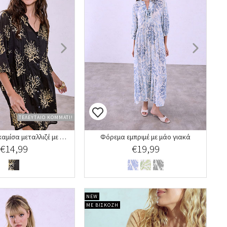
ΤΕΛΕΥΤΑΙΟ ΚΟΜΜΑΤΙ!
Καφτάνι πουκαμίσα μεταλλιζέ με πιέτες
Φόρεμα εμπριμέ με μάο γιακά
€14,99
€19,99
NEW
ΜΕ ΒΙΣΚΟΖΗ