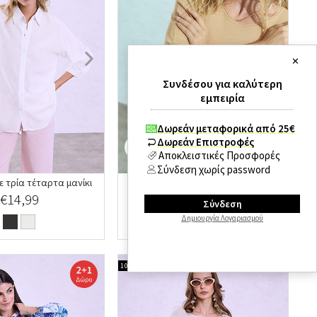
✕
Συνδέσου για καλύτερη
εμπειρία
Δωρεάν μεταφορικά από 25€
Δωρεάν Επιστροφές
Αποκλειστικές Προσφορές
Σύνδεση χωρίς password
ε τρία τέταρτα μανίκι
Μπλούζα με γυριστή λαιμόκοψη
€14,99
€16,99
Σύνδεση
Δημιουργία Λογαριασμού
100% ΒΑΜΒΑΚΙ