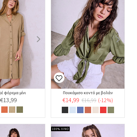
ζιέ φόρεμα μίνι
Πουκάμισο κοντό με βολάν
€13,99
€14,99
€16,99
(-12%)
100% ΛΙΝΟ