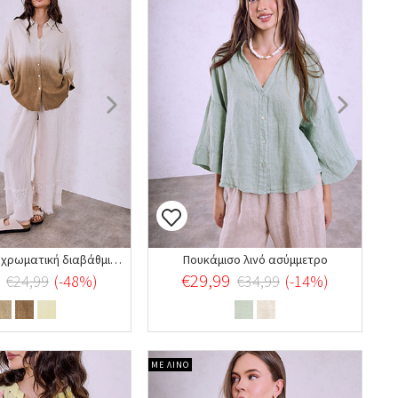
Πουκάμισο με χρωματική διαβάθμιση
Πουκάμισο λινό ασύμμετρο
€29,99
€24,99
(-48%)
€34,99
(-14%)
ΜΕ ΛΙΝΟ