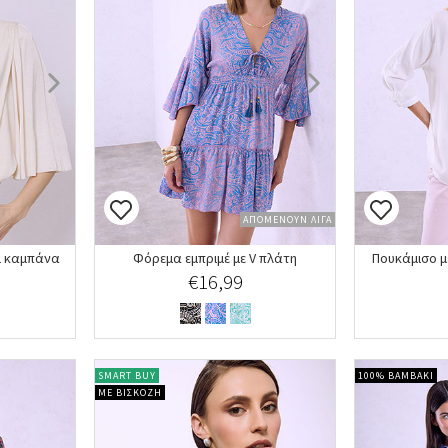
ΑΠΟΜΕΝΟΥΝ ΛΙΓΑ
ι καμπάνα
Φόρεμα εμπριμέ με V πλάτη
Πουκάμισο μ
€16,99
SMART BUY
100% ΒΑΜΒΑΚΙ
ΜΕ ΒΙΣΚΟΖΗ