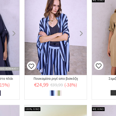
ΜΕ ΛΙΝΟ
ΤΑΙΟ ΚΟΜΜΑΤΙ!
στο πλάι
Πουκαμίσα ριγέ απο βισκόζη
Σεμι
€24,99
-15%)
€39,99
(-38%)
100% ΛΙΝΟ
ΜΕ ΛΙΝΟ