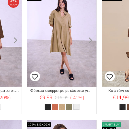
Καφτάνι φόρεμα με ανοίγματα στο πλάι
Φόρεμα ασύμμετρο με κλασικό γιακά
Καφτάνι π
€9,99
€14,99
-20%)
€16,99
(-41%)
100% ΒΙΣΚΟΖΗ
SMART BUY