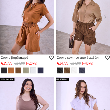
Σορτς βαμβακερό
Σορτς κεντητό απο βαμβάκι
€19,99
€14,99
€24,99
(-20%)
€24,99
(-40%)
100% ΒΑΜΒΑΚΙ
ΜΕ ΒΑΜΒΑΚΙ