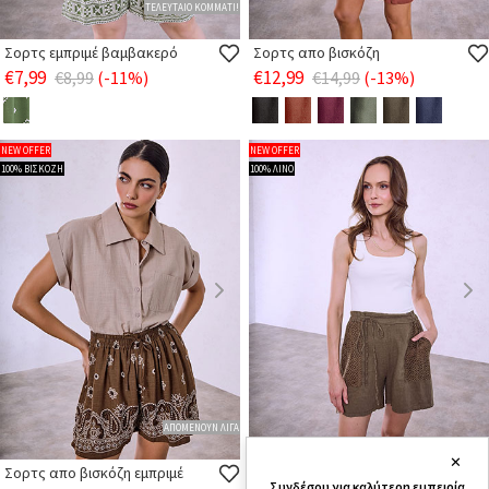
ΤΕΛΕΥΤΑΙΟ ΚΟΜΜΑΤΙ!
Σορτς εμπριμέ βαμβακερό
Σορτς απο βισκόζη
€7,99
€12,99
€8,99
(-11%)
€14,99
(-13%)
NEW OFFER
NEW OFFER
100% ΒΙΣΚΟΖΗ
100% ΛΙΝΟ
ΑΠΟΜΕΝΟΥΝ ΛΙΓΑ
✕
Σορτς απο βισκόζη εμπριμέ
Σορτς λινό με δαντέλα
Συνδέσου για καλύτερη εμπειρία