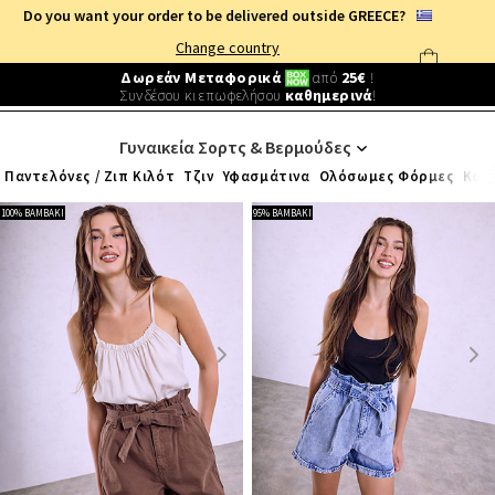
Do you want your order to be delivered outside GREECE?
Change country
Δωρεάν Μεταφορικά
από
25€
!
Συνδέσου κι επωφελήσου
καθημερινά
!
ΓΥΝΑΙΚΕΙΑ ΡΟΥΧΑ
/
ΠΑΝΤΕΛΟΝΙΑ
/
ΣΟΡΤΣ
Γυναικεία Σορτς & Βερμούδες
Παντελόνες / Ζιπ Κιλότ
Τζιν
Υφασμάτινα
Ολόσωμες Φόρμες
Κοσ
100% ΒΑΜΒΑΚΙ
95% ΒΑΜΒΑΚΙ