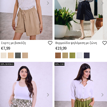
Σορτς με βισκόζη
Βερμούδα ψηλόμεση με ζώνη
€7,99
€19,99
100% ΒΑΜΒΑΚΙ
100% ΛΙΝΟ