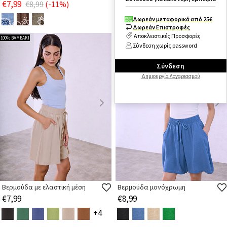
€7,99
€19,99
€8,99
(-11%)
€26,99
(-26%)
Δωρεάν μεταφορικά από 25€
Δωρεάν Επιστροφές
Αποκλειστικές Προσφορές
100% ΒΑΜΒΑΚΙ
ΜΕ ΒΙΣΚΟΖΗ
Σύνδεση χωρίς password
Σύνδεση
Δημιουργία Λογαριασμού
Βερμούδα με ελαστική μέση
Βερμούδα μονόχρωμη
€7,99
€8,99
+4