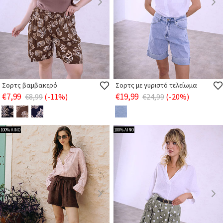
Σορτς βαμβακερό
Σορτς με γυριστό τελείωμα
€7,99
€19,99
€8,99
(-11%)
€24,99
(-20%)
100% ΛΙΝΟ
100% ΛΙΝΟ