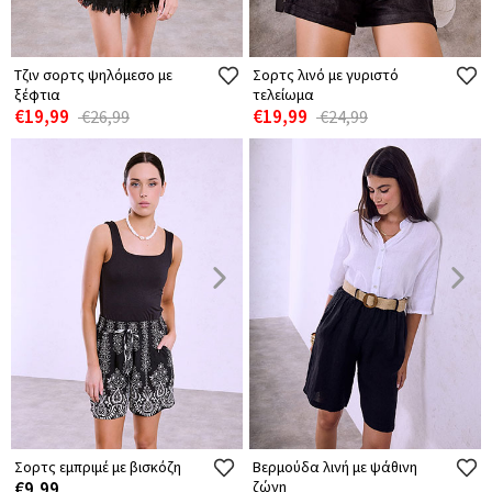
Τζιν σορτς ψηλόμεσο με
Σορτς λινό με γυριστό
ξέφτια
τελείωμα
€19,99
€19,99
€26,99
€24,99
Σορτς εμπριμέ με βισκόζη
Βερμούδα λινή με ψάθινη
€9,99
ζώνη