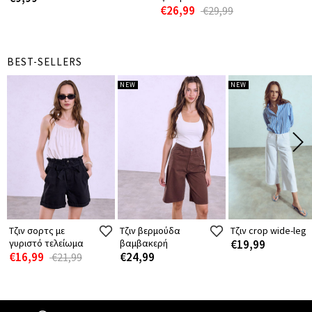
€26,99
€29,99
BEST-SELLERS
NEW
NEW
Τζιν σορτς με
Τζιν βερμούδα
Τζιν crop wide-leg
γυριστό τελείωμα
βαμβακερή
€19,99
€16,99
€24,99
€21,99