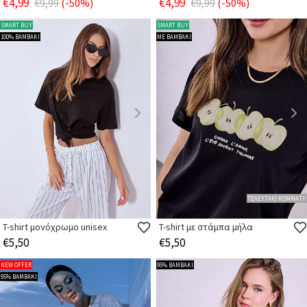
€4,99
€4,99
€9,99
(-50%)
€9,99
(-50%)
SMART BUY
SMART BUY
100% ΒΑΜΒΑΚΙ
ΜΕ ΒΑΜΒΑΚΙ
ΤΕΛΕΥΤΑΙΟ ΚΟΜΜΑΤΙ!
T-shirt μονόχρωμο unisex
T-shirt με στάμπα μήλα
€5,50
€5,50
NEW OFFER
95% ΒΑΜΒΑΚΙ
95% ΒΑΜΒΑΚΙ