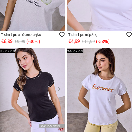
T-shirt με στάμπα μήλα
T-shirt με πέρλες
€6,99
€4,99
€9,99
(-30%)
€11,99
(-58%)
ΜΕ ΒΑΜΒΑΚΙ
95% ΒΑΜΒΑΚΙ
ΤΕΛΕΥΤΑΙΟ ΚΟΜΜΑΤΙ!