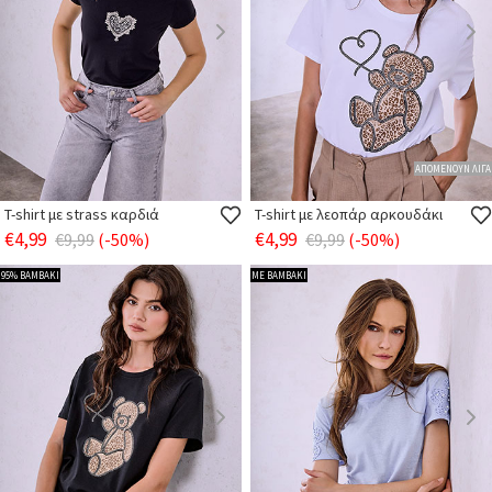
ΑΠΟΜΕΝΟΥΝ ΛΙΓΑ
T-shirt με strass καρδιά
T-shirt με λεοπάρ αρκουδάκι
€4,99
€4,99
€9,99
(-50%)
€9,99
(-50%)
95% ΒΑΜΒΑΚΙ
ΜΕ ΒΑΜΒΑΚΙ