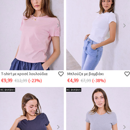
T-shirt με κροσέ λουλούδια
Μπλούζα με βαμβάκι
€9,99
€4,99
€12,99
(-23%)
€7,99
(-38%)
ΜΕ ΒΑΜΒΑΚΙ
ΜΕ ΒΑΜΒΑΚΙ