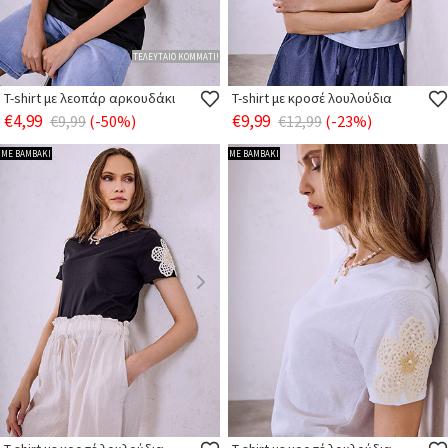
ΤΕΛΕΥΤΑΙΟ ΚΟΜΜΑΤΙ!
T-shirt με λεοπάρ αρκουδάκι
T-shirt με κροσέ λουλούδια
€4,99
€9,99
€9,99
(-50%)
€12,99
(-23%)
ΜΕ ΒΑΜΒΑΚΙ
ΜΕ ΒΑΜΒΑΚΙ