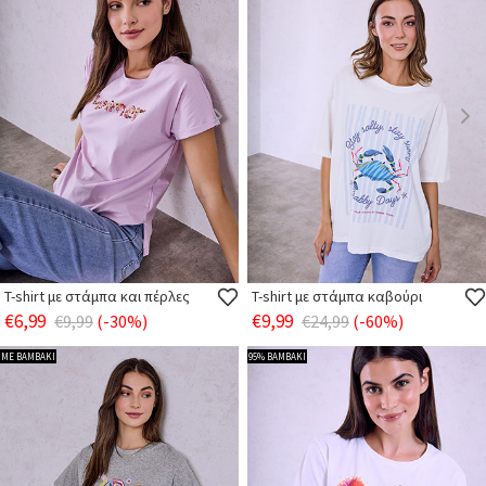
T-shirt με στάμπα και πέρλες
T-shirt με στάμπα καβούρι
€6,99
€9,99
€9,99
(-30%)
€24,99
(-60%)
ΜΕ ΒΑΜΒΑΚΙ
95% ΒΑΜΒΑΚΙ