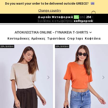
Do you want your order to be delivered outside GREECE?
Change country
Δωρεάν Μεταφορικά
από
25€
!
Συνδέσου κι επωφελήσου
καθημερινά
!
ΓΥΝΑΙΚΕΙΑ ΡΟΥΧΑ
/
ΑΠΟΚΛΕΙΣΤΙΚΑ ONLINE
/
ΜΠΛΟΥΖΕΣ
/
T-SHIRTS
ΑΠΟΚΛΕΙΣΤΙΚΑ ONLINE – ΓΥΝΑΙΚΕΙΑ T-SHIRTS
Κοντομάνικες
Αμάνικες
Τιραντάκια
Crop tops
Καφτάνια
100% ΒΑΜΒΑΚΙ
100% ΒΑΜΒΑΚΙ