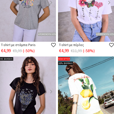
ΑΠΟΜΕΝΟΥΝ ΛΙΓΑ
ΑΠΟΜΕΝΟΥΝ ΛΙΓΑ
T-shirt με στάμπα Paris
T-shirt με πέρλες
€4,99
€4,99
€9,99
(-50%)
€11,99
(-58%)
ΜΕ ΒΑΜΒΑΚΙ
NEW OFFER
100% ΒΑΜΒΑΚΙ