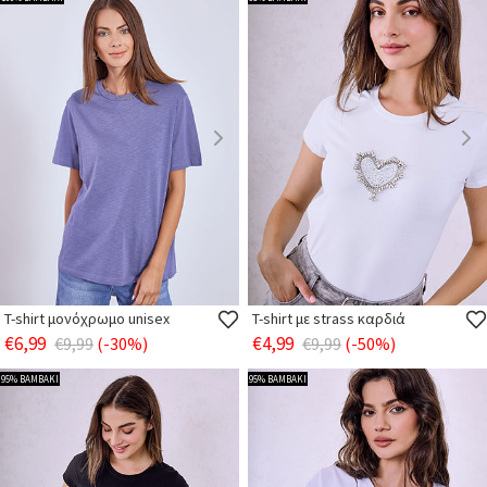
T-shirt μονόχρωμο unisex
T-shirt με strass καρδιά
€6,99
€4,99
€9,99
(-30%)
€9,99
(-50%)
95% ΒΑΜΒΑΚΙ
95% ΒΑΜΒΑΚΙ