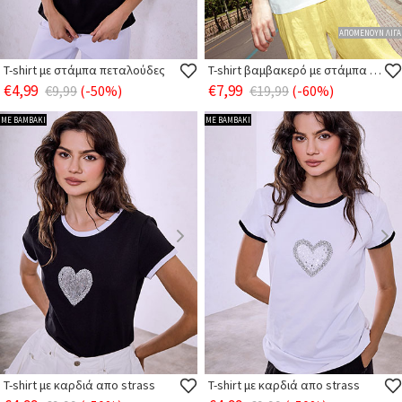
ΑΠΟΜΕΝΟΥΝ ΛΙΓΑ
T-shirt με στάμπα πεταλούδες
T-shirt βαμβακερό με στάμπα λεμόνι
€4,99
€7,99
€9,99
(-50%)
€19,99
(-60%)
ΜΕ ΒΑΜΒΑΚΙ
ΜΕ ΒΑΜΒΑΚΙ
T-shirt με καρδιά απο strass
T-shirt με καρδιά απο strass