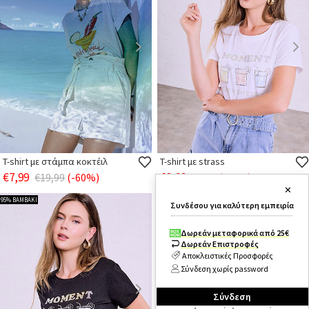
T-shirt με στάμπα κοκτέιλ
T-shirt με strass
€7,99
€3,99
€19,99
(-60%)
€9,99
(-60%)
✕
95% ΒΑΜΒΑΚΙ
95% ΒΑΜΒΑΚΙ
Συνδέσου για καλύτερη εμπειρία
Δωρεάν μεταφορικά από 25€
Δωρεάν Επιστροφές
Αποκλειστικές Προσφορές
Σύνδεση χωρίς password
Σύνδεση