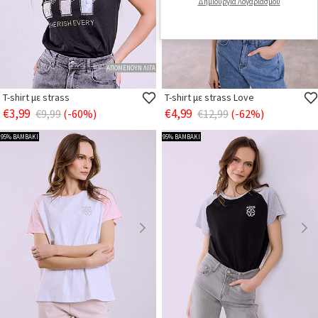
Δημιουργία Λογαριασμού
ΑΠΟΜΕΝΟΥΝ ΛΙΓΑ
T-shirt με strass
T-shirt με strass Love
€3,99
€4,99
€9,99
(-60%)
€12,99
(-62%)
95% ΒΑΜΒΑΚΙ
95% ΒΑΜΒΑΚΙ