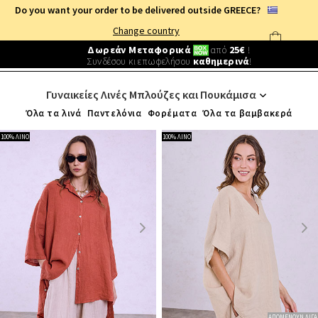
Do you want your order to be delivered outside GREECE?
Change country
Δωρεάν Μεταφορικά
από
25€
!
Συνδέσου κι επωφελήσου
καθημερινά
!
ΓΥΝΑΙΚΕΙΑ ΡΟΥΧΑ
/
ΛΙΝΑ
/
ΜΠΛΟΥΖΕΣ
Γυναικείες Λινές Μπλούζες και Πουκάμισα
Όλα τα λινά
Παντελόνια
Φορέματα
Όλα τα βαμβακερά
100% ΛΙΝΟ
100% ΛΙΝΟ
ΑΠΟΜΕΝΟΥΝ ΛΙΓΑ