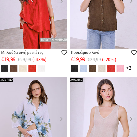
ΤΕΛΕΥΤΑΙΟ ΚΟΜΜΑΤΙ!
Μπλούζα λινή με πιέτες
Πουκάμισο λινό
€19,99
€19,99
€29,99
(-33%)
€24,99
(-20%)
+2
100% ΛΙΝΟ
100% ΛΙΝΟ