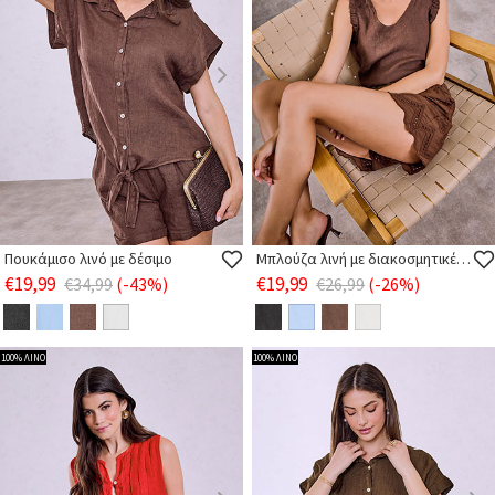
Πουκάμισο λινό με δέσιμο
Μπλούζα λινή με διακοσμητικές ραφές
€19,99
€19,99
€34,99
(-43%)
€26,99
(-26%)
100% ΛΙΝΟ
100% ΛΙΝΟ