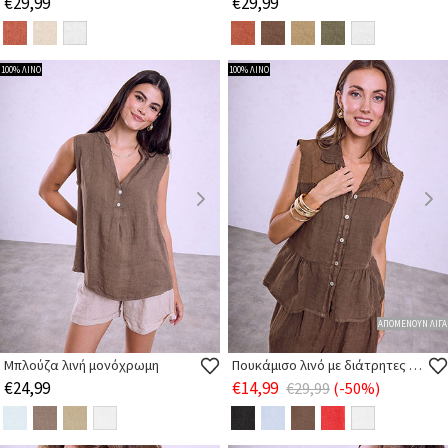
€29,99
€29,99
100% ΛΙΝΟ
100% ΛΙΝΟ
ΑΠΟΜΕΝΟΥΝ ΛΙΓΑ
Μπλούζα λινή μονόχρωμη
Πουκάμισο λινό με διάτρητες λεπτομέρειες
€24,99
€14,99
€29,99
(-50%)