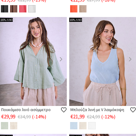
100% ΛΙΝΟ
100% ΛΙΝΟ
Πουκάμισο λινό ασύμμετρο
Μπλούζα λινή με V λαιμόκοψη
€29,99
€21,99
€34,99
(-14%)
€24,99
(-12%)