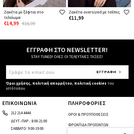
Ζακέτα με ξέφτια στο
Ζακέτα oversized με τσέπες
τελείωμα
€11,99
€14,99
€16,99
ΕΓΓΡΑΦΗ ΣΤΟ NEWSLETTER!
STAY TUNED! ΟΛΕΣ ΟΙ ΤΕΛΕΥΤΑΙΕΣ ΤΑΣΕΙΣ!
Όροι χρήσης
,
πολιτική απορρήτου
,
πολιτική cookies
του
ιστότοπου
ΕΠΙΚΟΙΝΩΝΙΑ
ΠΛΗΡΟΦΟΡΙΕΣ
212 214 4444
ΟΡΟΙ & ΠΡΟΫΠΟΘΕΣΕΙΣ
ΔΕΥΤ.-ΠΑΡ.: 8:00-21:00
ΦΡΟΝΤΙΔΑ ΠΡΟΪΟΝΤΩΝ
ΣΑΒΒΑΤΟ: 9:00-19:00