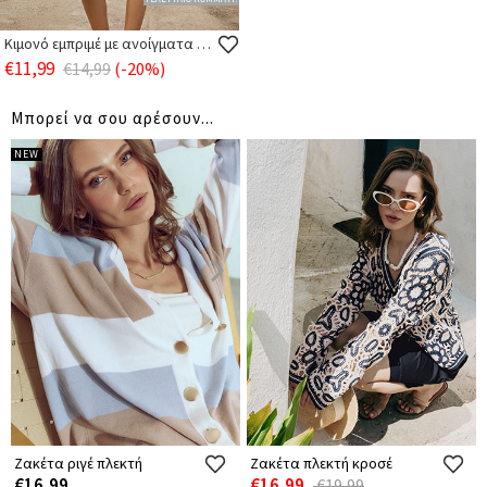
Κιμονό εμπριμέ με ανοίγματα στο πλάι
€11,99
€14,99
(-20%)
Μπορεί να σου αρέσουν...
NEW
Ζακέτα ριγέ πλεκτή
Ζακέτα πλεκτή κροσέ
€16,99
€16,99
€19,99