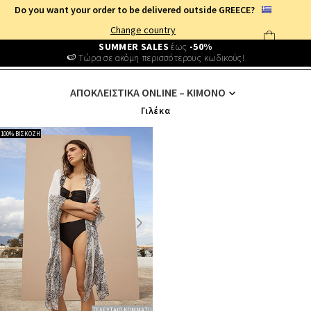
Do you want your order to be delivered outside GREECE?
Change country
SUMMER SALES
έως
-50%
🍉 Τώρα σε ακόμη περισσότερους κωδικούς!
ΓΥΝΑΙΚΕΙΑ ΡΟΥΧΑ
/
ΑΠΟΚΛΕΙΣΤΙΚΑ ONLINE
/
ΠΑΝΩΦΟΡΙΑ
/
ΚΙΜΟΝΟ
ΑΠΟΚΛΕΙΣΤΙΚΑ ONLINE – ΚΙΜΟΝΟ
Γιλέκα
100% ΒΙΣΚΟΖΗ
ΤΕΛΕΥΤΑΙΟ ΚΟΜΜΑΤΙ!