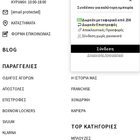
✕
ΠΟΛΙΤΙΚΗ ΑΠΟΡΡΗΤΟΥ
ΚΥΡΙΑΚΗ: 10:00-18:00
Συνδέσου για καλύτερη εμπειρία
[email protected]
ΠΟΛΙΤΙΚΗ COOKIES
Δωρεάν μεταφορικά από 25€
ΚΑΤΑΣΤΗΜΑΤΑ
ΔΗΛΩΣΗ ΠΡΟΣΒΑΣΙΜΟΤΗΤΑΣ
Δωρεάν Επιστροφές
Αποκλειστικές Προσφορές
ΟΔΗΓΟΣ ΜΕΓΕΘΩΝ
ΦΟΡΜΑ ΕΠΙΚΟΙΝΩΝΙΑΣ
Σύνδεση χωρίς password
SITEMAP
Σύνδεση
BLOG
Δημιουργία Λογαριασμού
ΠΑΡΑΓΓΕΛΙΕΣ
ΣΧΕΤΙΚΑ ΜΕ ΕΜΑΣ
ΟΔΗΓΟΣ ΑΓΟΡΩΝ
Η ΙΣΤΟΡΙΑ ΜΑΣ
ΑΠΟΣΤΟΛΕΣ
FRANCHISE
ΕΠΙΣΤΡΟΦΕΣ
ΧΟΝΔΡΙΚΗ
BOXNOW LOCKERS
ΚΑΡΙΕΡΑ
SVUUM
TOP ΚΑΤΗΓΟΡΙΕΣ
KLARNA
ΜΠΛΟΥΖΕΣ