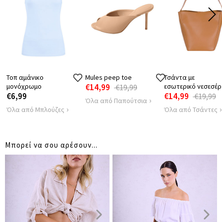
21
21
21
ΜΗΚΟΣ ΠΑΤΖΑΚΙ
Τοπ αμάνικο
Mules peep toe
Τσάντα με
μονόχρωμο
€14,99
εσωτερικό νεσεσέρ
€19,99
€6,99
€14,99
€19,99
Όλα από Παπούτσια
Όλα από Μπλούζες
Όλα από Τσάντες
Μπορεί να σου αρέσουν...