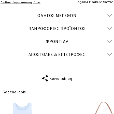
Διαθεσιμότητα καταστημάτων
SQ9844.1186 ΚΑΦΕ ΣΚΟΥΡΟ
ΟΔΗΓΟΣ ΜΕΓΕΘΩΝ
ΠΛΗΡΟΦΟΡΙΕΣ ΠΡΟΪΟΝΤΟΣ
● ΚΑΝΟΝΙΚΗ ΕΦΑΡΜΟΓΗ, ΨΗΛΟΜΕΣΟ
● Το μοντέλο είναι 1,77 μ/ ύψος και φοράει S/M
ΦΡΟΝΤΙΔΑ
Μετρήσεις προϊόντος
ΑΠΟΣΤΟΛΕΣ & ΕΠΙΣΤΡΟΦΕΣ
cm
in
S-M
M-L
L-XL
ΤΑΙΡΙΑΖΕΙ ΣΕ
M
L
XL
Κοινοποίηση
ΜΕΣΗ
68
72
78
Get the look!
ΠΕΡΙΦΕΡΕΙΑ
114
118
126
ΜΗΚΟΣ
51
52
52
ΕΣΩΤΕΡΙΚΟ