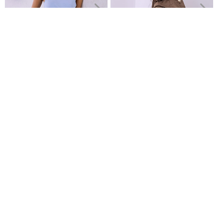
Βερμούδα με αποσπώμενη ζώνη σε καφέ σκούρο
Σορτς με λινό
Σετ με μακρύ γιλέκο και
€9,99
παντελόνα
€14,99
Είδες πρόσφατα