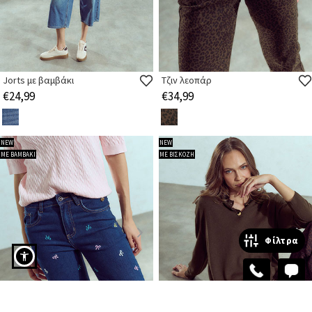
Jorts με βαμβάκι
Τζιν λεοπάρ
€24,99
€34,99
NEW
NEW
ΜΕ ΒΑΜΒΑΚΙ
ΜΕ ΒΙΣΚΟΖΗ
Φίλτρα
ΦΙΛΤΡΑ & ΤΑΞΙΝΟΜΗΣΗ