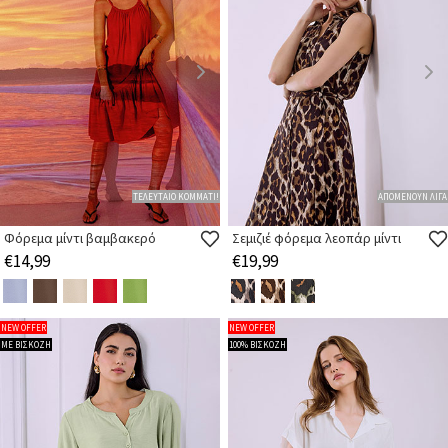
ΤΕΛΕΥΤΑΙΟ ΚΟΜΜΑΤΙ!
ΑΠΟΜΕΝΟΥΝ ΛΙΓΑ
Φόρεμα μίντι βαμβακερό
Σεμιζιέ φόρεμα λεοπάρ μίντι
€14,99
€19,99
NEW OFFER
NEW OFFER
ΜΕ ΒΙΣΚΟΖΗ
100% ΒΙΣΚΟΖΗ