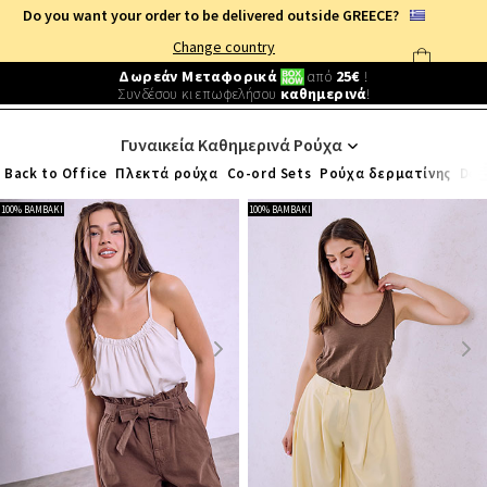
Do you want your order to be delivered outside GREECE?
Change country
Δωρεάν Μεταφορικά
από
25€
!
Συνδέσου κι επωφελήσου
καθημερινά
!
ΚΑΘΗΜΕΡΙΝΑ ΦΟΡΕΜΑΤΑ
Γυναικεία Καθημερινά Ρούχα
Back to Office
Πλεκτά ρούχα
Co-ord Sets
Ρούχα δερματίνης
Den
100% ΒΑΜΒΑΚΙ
100% ΒΑΜΒΑΚΙ