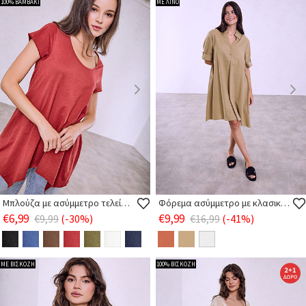
100% ΒΑΜΒΑΚΙ
ΜΕ ΛΙΝΟ
Μπλούζα με ασύμμετρο τελείωμα
Φόρεμα ασύμμετρο με κλασικό γιακά
€6,99
€9,99
€9,99
(-30%)
€16,99
(-41%)
ΜΕ ΒΙΣΚΟΖΗ
100% ΒΙΣΚΟΖΗ