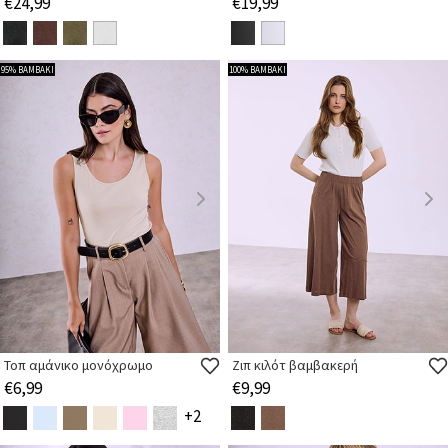
€24,99
€19,99
95% ΒΑΜΒΑΚΙ
100% ΒΑΜΒΑΚΙ
Τοπ αμάνικο μονόχρωμο
Ζιπ κιλότ βαμβακερή
€6,99
€9,99
+2