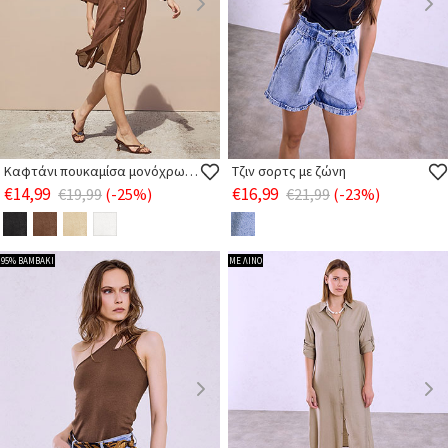
Καφτάνι πουκαμίσα μονόχρωμο
Τζιν σορτς με ζώνη
€14,99
€16,99
€19,99
(-25%)
€21,99
(-23%)
95% ΒΑΜΒΑΚΙ
ΜΕ ΛΙΝΟ