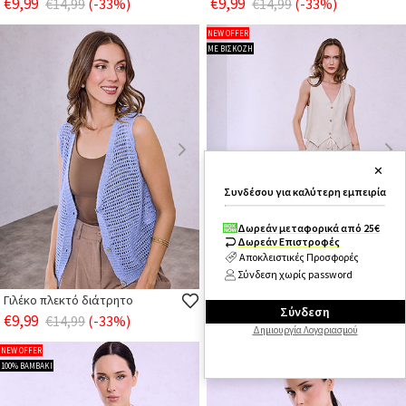
€9,99
€9,99
€14,99
(-33%)
€14,99
(-33%)
NEW OFFER
ΜΕ ΒΙΣΚΟΖΗ
✕
Συνδέσου για καλύτερη εμπειρία
Δωρεάν μεταφορικά από 25€
Δωρεάν Επιστροφές
Αποκλειστικές Προσφορές
ΑΠΟΜΕΝΟΥΝ ΛΙΓΑ
Σύνδεση χωρίς password
Γιλέκο πλεκτό διάτρητο
Σετ γιλέκο και παντελόνα με βισκόζη
Σύνδεση
€9,99
€16,99
€14,99
(-33%)
€24,99
(-32%)
Δημιουργία Λογαριασμού
NEW OFFER
NEW OFFER
100% ΒΑΜΒΑΚΙ
100% ΒΑΜΒΑΚΙ