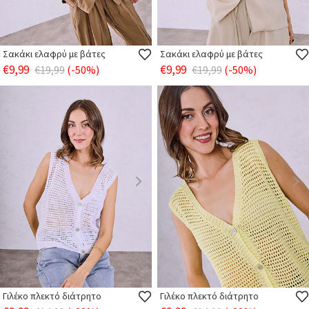
Σακάκι ελαφρύ με βάτες
Σακάκι ελαφρύ με βάτες
€9,99
€9,99
€19,99
(-50%)
€19,99
(-50%)
Γιλέκο πλεκτό διάτρητο
Γιλέκο πλεκτό διάτρητο