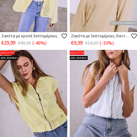
ΤΕΛΕΥΤΑΙΟ ΚΟΜΜΑΤΙ!
Ζακέτα με κροσέ λεπτομέρειες
Ζακέτα με λεπτομέρειες δαντέλας
€29,99
€9,99
€49,99
(-40%)
€14,99
(-33%)
NEW OFFER
NEW OFFER
100% ΒΑΜΒΑΚΙ
100% ΒΑΜΒΑΚΙ