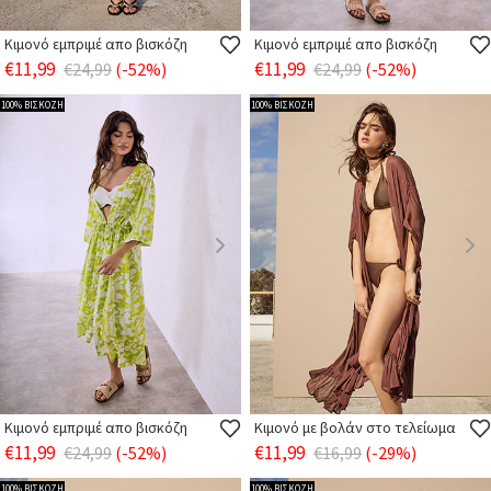
Κιμονό εμπριμέ απο βισκόζη
Κιμονό εμπριμέ απο βισκόζη
€11,99
€11,99
€24,99
(-52%)
€24,99
(-52%)
100% ΒΙΣΚΟΖΗ
100% ΒΙΣΚΟΖΗ
Κιμονό εμπριμέ απο βισκόζη
Κιμονό με βολάν στο τελείωμα
€11,99
€11,99
€24,99
(-52%)
€16,99
(-29%)
100% ΒΙΣΚΟΖΗ
100% ΒΙΣΚΟΖΗ