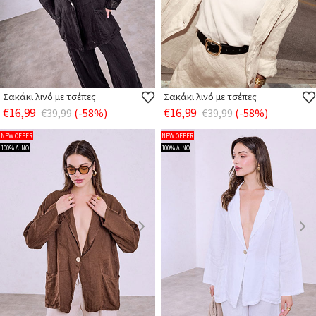
Σακάκι λινό με τσέπες
Σακάκι λινό με τσέπες
€16,99
€16,99
€39,99
(-58%)
€39,99
(-58%)
NEW OFFER
NEW OFFER
100% ΛΙΝΟ
100% ΛΙΝΟ