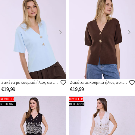
Ζακέτα με κουμπιά ήλιος αστερίας
Ζακέτα με κουμπιά ήλιος αστερίας
€19,99
€19,99
NEW OFFER
NEW OFFER
ΜΕ ΒΙΣΚΟΖΗ
ΜΕ ΒΙΣΚΟΖΗ